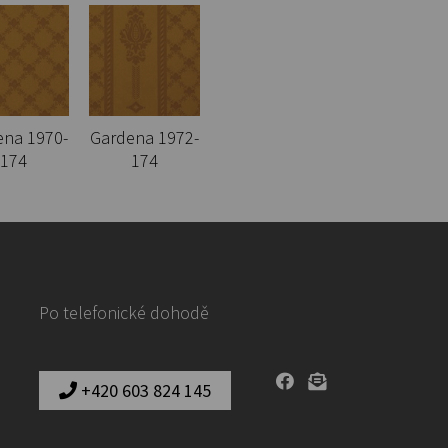
ena 1970-
Gardena 1972-
174
174
Po telefonické dohodě
+420 603 824 145