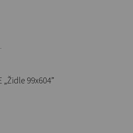
.
„Židle 99x604”