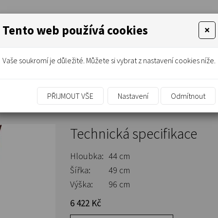
Tento web používá cookies
×
Vaše soukromí je důležité. Můžete si vybrat z nastavení cookies níže.
PŘIJMOUT VŠE
Nastavení
Odmítnout
Technická specifikace
Hloubka:
44 cm
Šířka:
49 cm
Výška:
96 cm
6 422 Kč