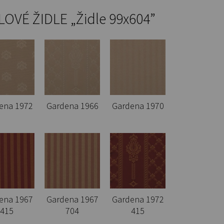
LOVÉ ŽIDLE „Židle 99x604”
ena 1972
Gardena 1966
Gardena 1970
ena 1967
Gardena 1967
Gardena 1972
415
704
415