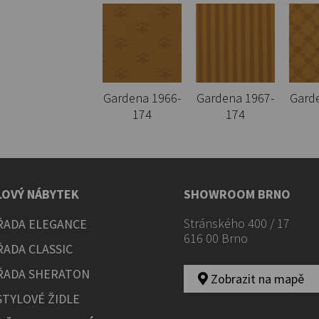
Gardena 1966-
Gardena 1967-
Gard
174
174
LOVÝ NÁBYTEK
SHOWROOM BRNO
Stránského 400 / 17
ŘADA ELEGANCE
616 00 Brno
ŘADA CLASSIC
ŘADA SHERATON
Zobrazit na mapě
STYLOVÉ ŽIDLE