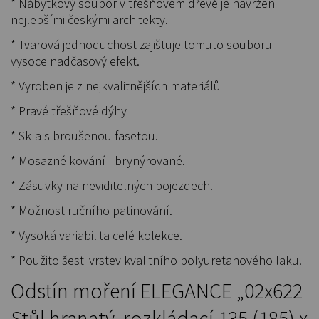
* Nábytkový soubor v třešňovém dřevě je navržen
nejlepšími českými architekty.
* Tvarová jednoduchost zajišťuje tomuto souboru
vysoce nadčasový efekt.
* Vyroben je z nejkvalitnějších materiálů
* Pravé třešňové dýhy
* Skla s broušenou fasetou.
* Mosazné kování - brynýrované.
* Zásuvky na neviditelných pojezdech.
* Možnost ručního patinování.
* Vysoká variabilita celé kolekce.
* Použito šesti vrstev kvalitního polyuretanového laku.
Odstín moření ELEGANCE „02x622
Stůl hranatý, rozkládací 135 (185) x