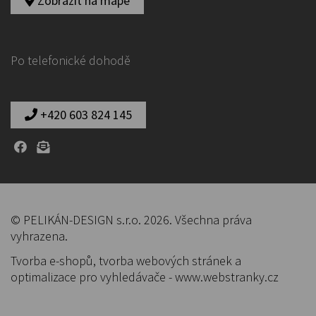
Zobrazit na mapě
Po telefonické dohodě
+420 603 824 145
© PELIKÁN-DESIGN s.r.o. 2026. Všechna práva
vyhrazena.
Tvorba e-shopů
,
tvorba webových stránek
a
optimalizace pro vyhledávače
-
www.webstranky.cz