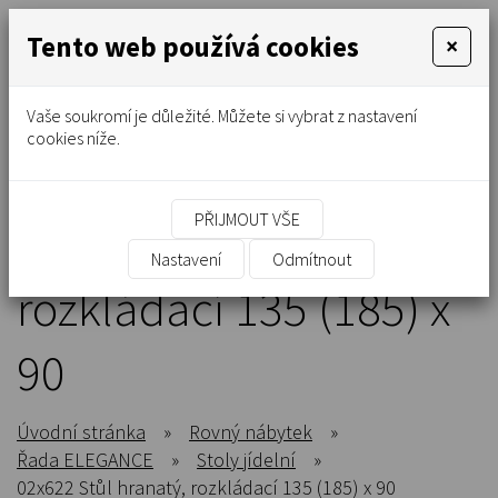
Tento web používá cookies
×
Vaše soukromí je důležité. Můžete si vybrat z nastavení
cookies níže.
PŘIJMOUT VŠE
02x622 Stůl hranatý,
Nastavení
Odmítnout
rozkládací 135 (185) x
90
Úvodní stránka
»
Rovný nábytek
»
Řada ELEGANCE
»
Stoly jídelní
»
02x622 Stůl hranatý, rozkládací 135 (185) x 90