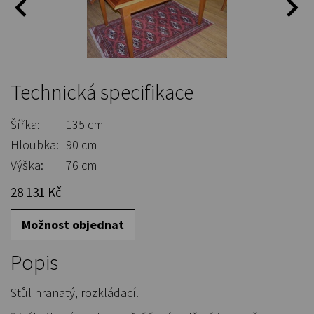
Technická specifikace
Šířka:
135 cm
Hloubka:
90 cm
Výška:
76 cm
28 131 Kč
Možnost objednat
Popis
Stůl hranatý, rozkládací.