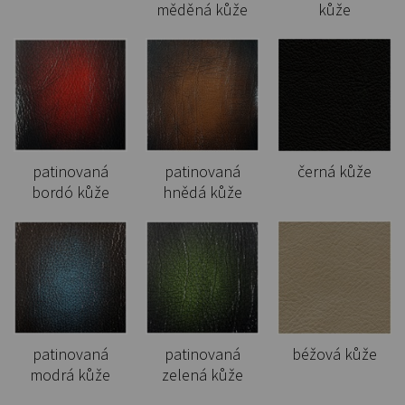
měděná kůže
kůže
patinovaná
patinovaná
černá kůže
bordó kůže
hnědá kůže
patinovaná
patinovaná
béžová kůže
modrá kůže
zelená kůže