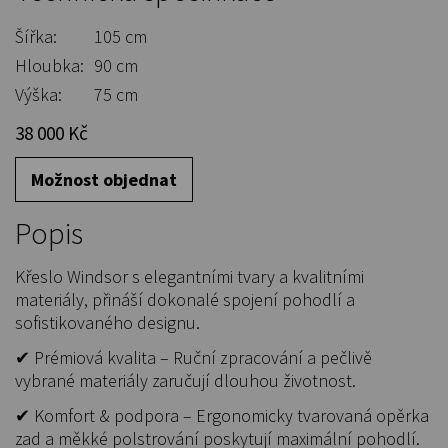
Šířka:
105 cm
Hloubka:
90 cm
Výška:
75 cm
38 000 Kč
Možnost objednat
Popis
Křeslo Windsor s elegantními tvary a kvalitními
materiály, přináší dokonalé spojení pohodlí a
sofistikovaného designu.
✔ Prémiová kvalita – Ruční zpracování a pečlivě
vybrané materiály zaručují dlouhou životnost.
✔ Komfort & podpora – Ergonomicky tvarovaná opěrka
zad a měkké polstrování poskytují maximální pohodlí.