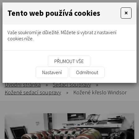
Tento web používá cookies
×
Vaše soukromí je důležité. Můžete si vybrat z nastavení
cookies níže.
PŘIJMOUT VŠE
Kožené křeslo Windsor
Nastavení
Odmítnout
Úvodní stránka
»
Sedací soupravy
»
Kožené sedací soupravy
»
Kožené křeslo Windsor