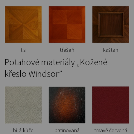
tis
třešeň
kaštan
Potahové materiály „Kožené
křeslo Windsor”
bílá kůže
patinovaná
tmavě červená