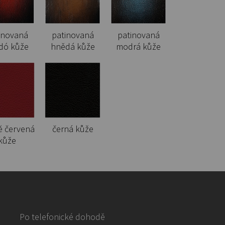
inovaná
patinovaná
patinovaná
dó kůže
hnědá kůže
modrá kůže
ě červená
černá kůže
kůže
Po telefonické dohodě