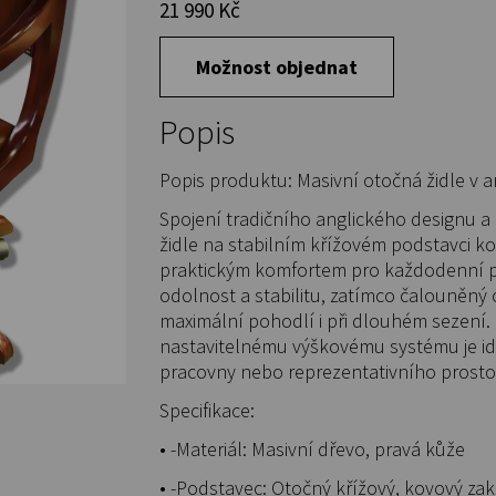
21 990 Kč
Možnost objednat
Popis
Popis produktu: Masivní otočná židle v a
Spojení tradičního anglického designu a
židle na stabilním křížovém podstavci ko
praktickým komfortem pro každodenní pr
odolnost a stabilitu, zatímco čalouněný
maximální pohodlí i při dlouhém sezen
nastavitelnému výškovému systému je id
pracovny nebo reprezentativního prosto
Specifikace:
• -Materiál: Masivní dřevo, pravá kůže
• -Podstavec: Otočný křížový, kovový za