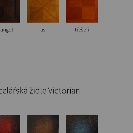
vangol
tis
třešeň
elářská židle Victorian