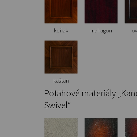
koňak
mahagon
o
kaštan
Potahové materiály „Kanc
Swivel”