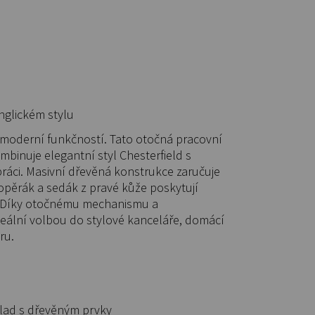
nglickém stylu
 moderní funkčností. Tato otočná pracovní
mbinuje elegantní styl Chesterfield s
áci. Masivní dřevěná konstrukce zaručuje
 opěrák a sedák z pravé kůže poskytují
í. Díky otočnému mechanismu a
eální volbou do stylové kanceláře, domácí
ru.
klad s dřevěným prvky