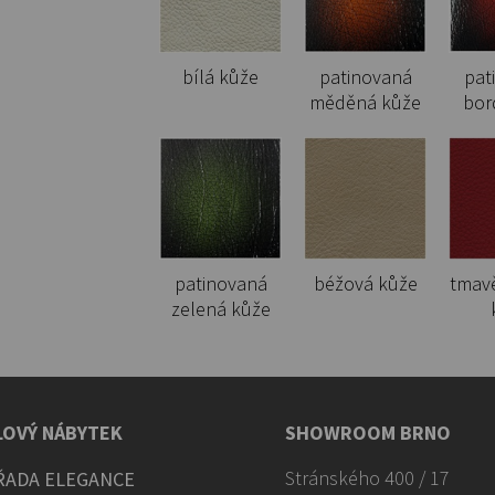
bílá kůže
patinovaná
pat
měděná kůže
bor
patinovaná
béžová kůže
tmav
zelená kůže
LOVÝ NÁBYTEK
SHOWROOM BRNO
Stránského 400 / 17
ŘADA ELEGANCE