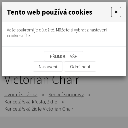
Tento web používá cookies
×
Vaše soukromí je důležité. Můžete si vybrat z nastavení
cookies níže.
PŘIJMOUT VŠE
Kancelářská židle
Nastavení
Odmítnout
Victorian Chair
Úvodní stránka
»
Sedací soupravy
»
Kancelářská křesla, židle
»
Kancelářská židle Victorian Chair