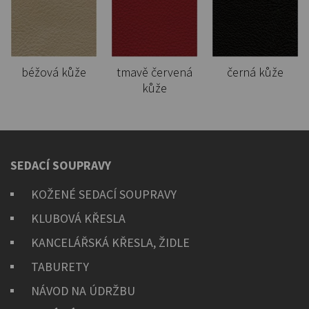
béžová kůže
tmavě červená
černá kůže
kůže
SEDACÍ SOUPRAVY
KOŽENÉ SEDACÍ SOUPRAVY
KLUBOVÁ KŘESLA
KANCELÁŘSKÁ KŘESLA, ŽIDLE
TABURETY
NÁVOD NA ÚDRŽBU