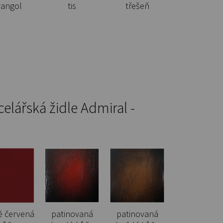
vangol
tis
třešeň
elářská židle Admiral -
ě červená
patinovaná
patinovaná