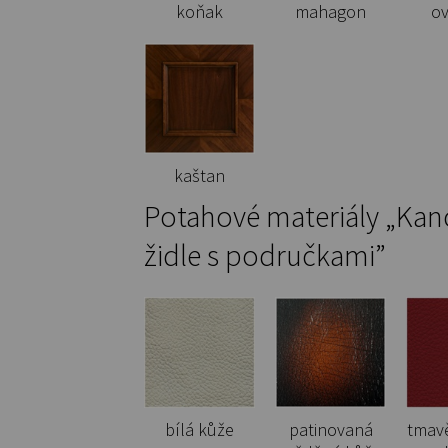
koňak
mahagon
o
kaštan
Potahové materiály „Kanc
židle s područkami”
bílá kůže
patinovaná
tmav