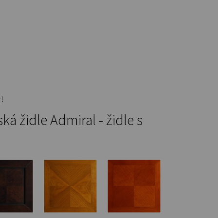
!
á židle Admiral - židle s