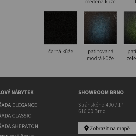
měděná kůže
černá kůže
patinovaná
pat
modrá kůže
zel
LOVÝ NÁBYTEK
SHOWROOM BRNO
Stránského 400 / 17
ŘADA ELEGANCE
616 00 Brno
ŘADA CLASSIC
ŘADA SHERATON
Zobrazit na mapě