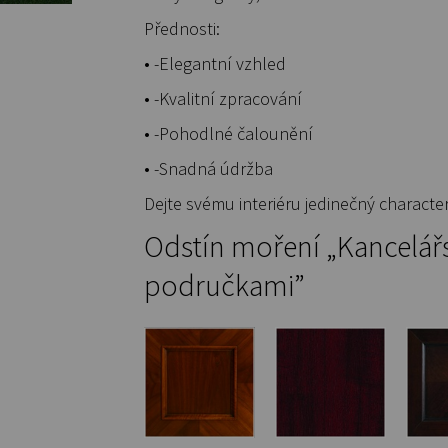
Přednosti:
• -Elegantní vzhled
• -Kvalitní zpracování
• -Pohodlné čalounění
• -Snadná údržba
Dejte svému interiéru jedinečný character
Odstín moření „Kancelářsk
područkami”