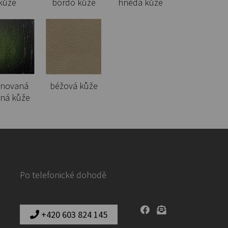
kůže
bordó kůže
hnědá kůže
inovaná
béžová kůže
ená kůže
Po telefonické dohodě
+420 603 824 145