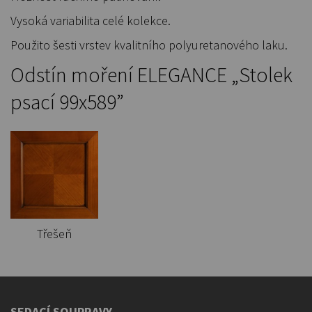
Vysoká variabilita celé kolekce.
Použito šesti vrstev kvalitního polyuretanového laku.
Odstín moření ELEGANCE „Stolek
psací 99x589”
Třešeň
SEDACÍ SOUPRAVY