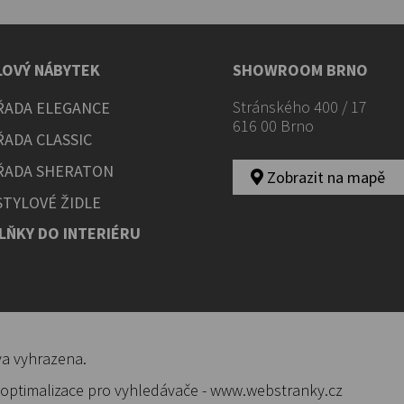
LOVÝ NÁBYTEK
SHOWROOM BRNO
Stránského 400 / 17
ŘADA ELEGANCE
616 00 Brno
ŘADA CLASSIC
ŘADA SHERATON
Zobrazit na mapě
STYLOVÉ ŽIDLE
LŇKY DO INTERIÉRU
va vyhrazena.
optimalizace pro vyhledávače
-
www.webstranky.cz