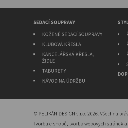
SEDACÍ SOUPRAVY
STY
KOŽENÉ SEDACÍ SOUPRAVY
KLUBOVÁ KŘESLA
KANCELÁŘSKÁ KŘESLA,
ŽIDLE
TABURETY
DOP
NÁVOD NA ÚDRŽBU
© PELIKÁN-DESIGN s.r.o. 2026. Všechna prá
Tvorba e-shopů
,
tvorba webových stránek
a