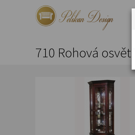
710 Rohová osvětl