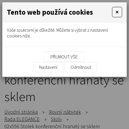
Tento web používá cookies
×
Vaše soukromí je důležité. Můžete si vybrat z nastavení
cookies níže.
PŘIJMOUT VŠE
02x556 Stolek
Nastavení
Odmítnout
konferenční hranatý se
sklem
Úvodní stránka
»
Rovný nábytek
»
Řada ELEGANCE
»
Stoly
»
02x556 Stolek konferenční hranatý se sklem