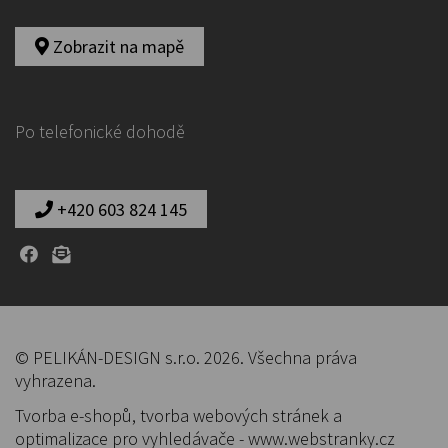
Zobrazit na mapě
Po telefonické dohodě
+420 603 824 145
© PELIKÁN-DESIGN s.r.o. 2026. Všechna práva
vyhrazena.
Tvorba e-shopů
,
tvorba webových stránek
a
optimalizace pro vyhledávače
-
www.webstranky.cz