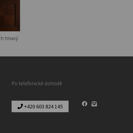
ch tmavý
Po telefonické dohodě
+420 603 824 145