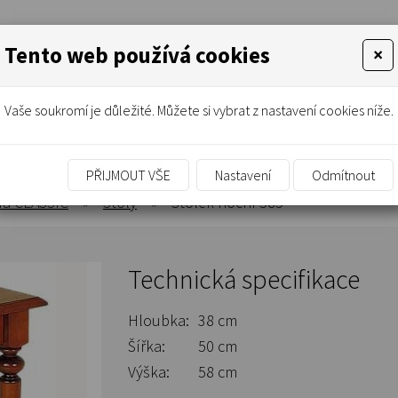
Tento web používá cookies
×
Vaše soukromí je důležité. Můžete si vybrat z nastavení cookies níže.
PŘIJMOUT VŠE
Nastavení
Odmítnout
a CLASSIC
»
Stoly
»
Stolek noční 585
Technická specifikace
Hloubka:
38 cm
Šířka:
50 cm
Výška:
58 cm