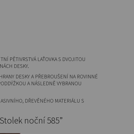
TNÍ PĚTIVRSTVÁ LAŤOVKA S DVOJITOU
NÁCH DESKY.
HRANY DESKY A PŘEBROUŠENÍ NA ROVINNÉ
 PODDÝŽKOU A NÁSLEDNĚ VYBRANOU
MASIVNÍHO, DŘEVĚNÉHO MATERIÁLU S
Stolek noční 585”