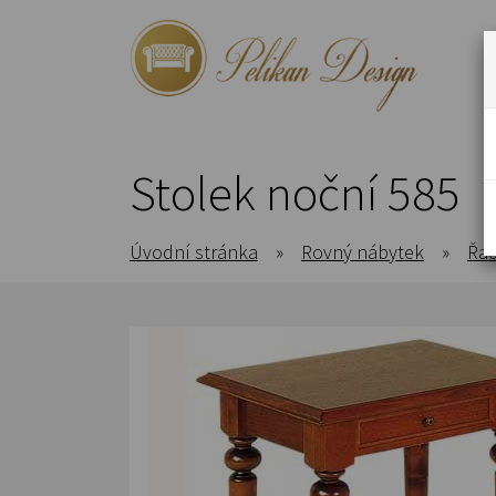
Stolek noční 585
Úvodní stránka
»
Rovný nábytek
»
Řad