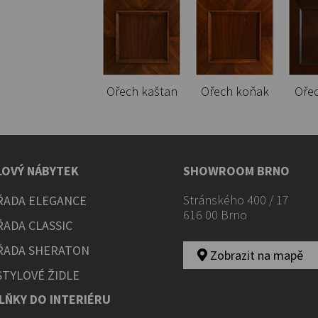
Ořech kaštan
Ořech koňak
Oře
LOVÝ NÁBYTEK
SHOWROOM BRNO
Stránského 400 / 17
ŘADA ELEGANCE
616 00 Brno
ŘADA CLASSIC
ŘADA SHERATON
Zobrazit na mapě
STYLOVÉ ŽIDLE
LŇKY DO INTERIÉRU