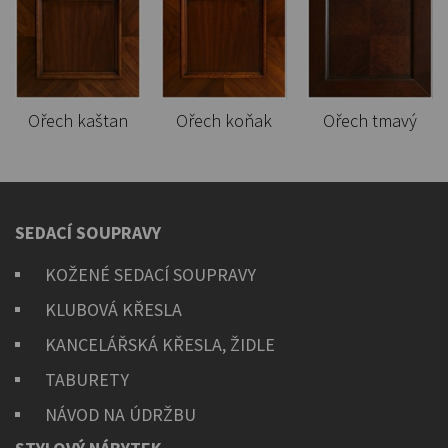
Ořech kaštan
Ořech koňak
Ořech tmavý
SEDACÍ SOUPRAVY
KOŽENÉ SEDACÍ SOUPRAVY
KLUBOVÁ KŘESLA
KANCELÁŘSKÁ KŘESLA, ŽIDLE
TABURETY
NÁVOD NA ÚDRŽBU