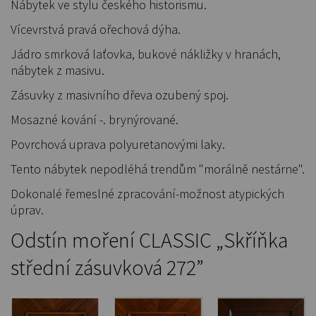
Nábytek ve stylu českého historismu.
Vícevrstvá pravá ořechová dýha.
Jádro smrková laťovka, bukové nákližky v hranách,
nábytek z masivu.
Zásuvky z masivního dřeva ozubený spoj.
Mosazné kování -. brynýrované.
Povrchová uprava polyuretanovými laky.
Tento nábytek nepodléhá trendům "morálně nestárne".
Dokonalé řemeslné zpracování-možnost atypických
úprav.
Odstín moření CLASSIC „Skříňka
střední zásuvková 272”