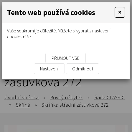
Tento web používá cookies
×
Vaše soukromí je důležité. Můžete si vybrat z nastavení
cookies níže.
PŘIJMOUT VŠE
Skříňka střední
Nastavení
Odmítnout
zásuvková 272
Úvodní stránka
»
Rovný nábytek
»
Řada CLASSIC
»
Skříně
»
Skříňka střední zásuvková 272